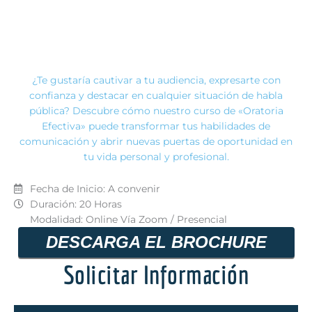
¿Te gustaría cautivar a tu audiencia, expresarte con
confianza y destacar en cualquier situación de habla
pública? Descubre cómo nuestro curso de «Oratoria
Efectiva» puede transformar tus habilidades de
comunicación y abrir nuevas puertas de oportunidad en
tu vida personal y profesional.
Fecha de Inicio: A convenir
Duración: 20 Horas
Modalidad: Online Vía Zoom / Presencial
DESCARGA EL BROCHURE
Solicitar Información