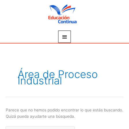
Ir
Menú
al
principal
contenido
Buscar
por:
Área de Proceso
Industrial
Parece que no hemos podido encontrar lo que estás buscando.
Quizá pueda ayudarte una búsqueda.