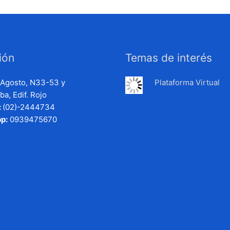
ión
Temas de interés
e Agosto, N33-53 y
Plataforma Virtual
a, Edif. Rojo
:
(02)-2444734
p:
0939475670