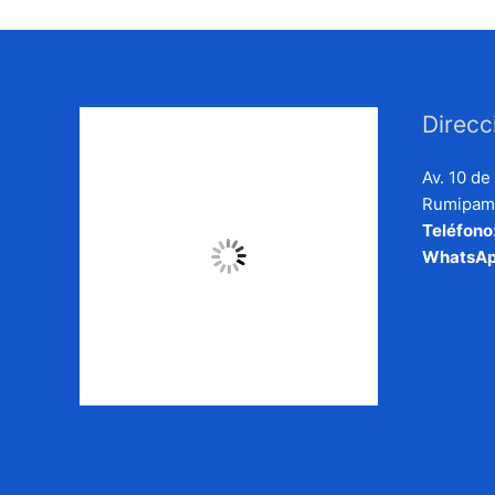
Direcc
Av. 10 d
Rumipamb
Teléfono
WhatsAp