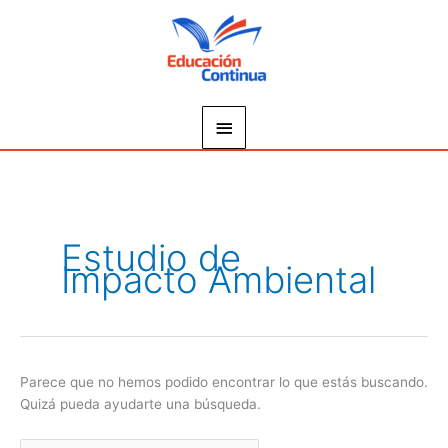
Ir
Menú
al
principal
contenido
Buscar
por:
Estudio de
Impacto Ambiental
Parece que no hemos podido encontrar lo que estás buscando.
Quizá pueda ayudarte una búsqueda.