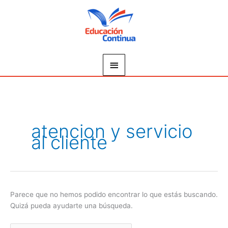
Ir
Menú
al
principal
contenido
Buscar
por:
atencion y servicio
al cliente
Parece que no hemos podido encontrar lo que estás buscando.
Quizá pueda ayudarte una búsqueda.