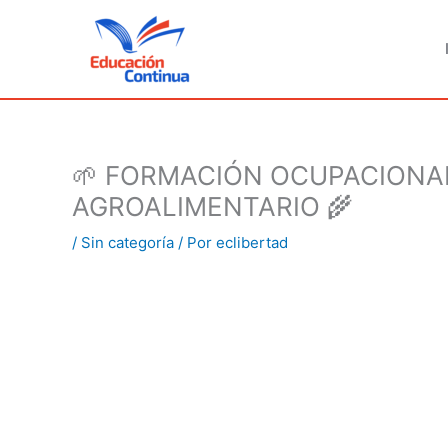
Ir
al
contenido
🌱 FORMACIÓN OCUPACIONAL
AGROALIMENTARIO 🌾
/
Sin categoría
/ Por
eclibertad