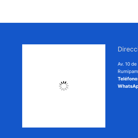
Direcc
Av. 10 d
Rumipamb
Teléfono
WhatsAp