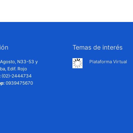
ión
Temas de interés
e Agosto, N33-53 y
Plataforma Virtual
a, Edif. Rojo
:
(02)-2444734
p:
0939475670